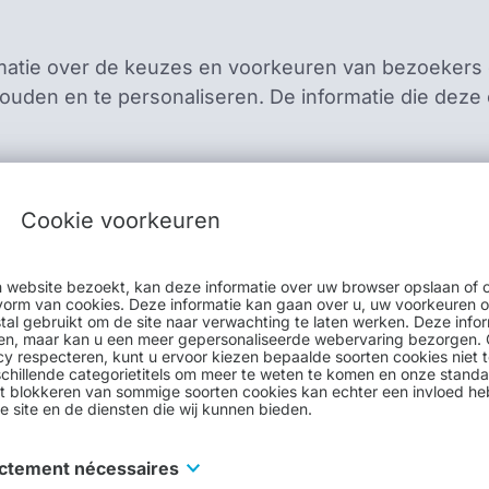
matie over de keuzes en voorkeuren van bezoekers 
nthouden en te personaliseren. De informatie die de
 overleven. Wanneer de maximale leeftijd van een p
Cookie voorkeuren
ële waarde, opgenomen in die cookie, terug verzonde
t gedaan om essentiële informatie op te slaan (zoal
 website bezoekt, kan deze informatie over uw browser opslaan of 
. Daarom worden ze ook wel trackingcookies genoem
vorm van cookies. Deze informatie kan gaan over u, uw voorkeuren 
al gebruikt om de site naar verwachting te laten werken. Deze infor
Website uw voorkeur opnemen in een permanente co
ceren, maar kan u een meer gepersonaliseerde webervaring bezorgen
cy respecteren, kunt u ervoor kiezen bepaalde soorten cookies niet t
 bezoekt, zal de Website die permanente cookie ge
schillende categorietitels om meer te weten te komen en onze standa
wenste taal.
Het blokkeren van sommige soorten cookies kan echter een invloed h
e site en de diensten die wij kunnen bieden.
ictement nécessaires
 van de Website te verbeteren en zo voor een beter