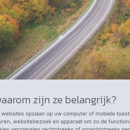
waarom zijn ze belangrijk?
e websites opslaan op uw computer of mobiele toeste
uren, websitebezoek en apparaat om zo de functional
kies verzamelen rechtstreeks of onrechtstreeks pe