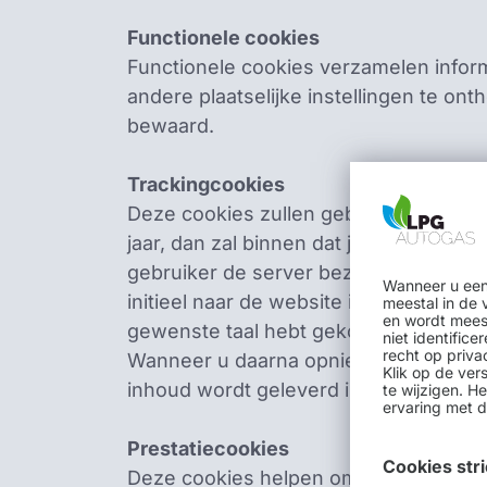
Functionele cookies
Functionele cookies verzamelen infor
andere plaatselijke instellingen te o
bewaard.
Trackingcookies
Deze cookies zullen gebruikerssessies
jaar, dan zal binnen dat jaar de initi
gebruiker de server bezoekt. Dit word
Wanneer u een
initieel naar de website is gekomen)
meestal in de 
en wordt meest
gewenste taal hebt gekozen, zal de 
niet identifi
recht op priva
Wanneer u daarna opnieuw de Website
Klik op de ver
inhoud wordt geleverd in de door u ge
te wijzigen. 
ervaring met d
Prestatiecookies
Cookies str
Deze cookies helpen om de prestaties