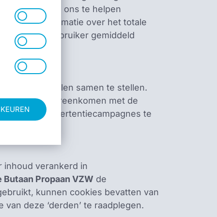
uikt cookies om ons te helpen
ésactivés dans
vous avez
eeft ons informatie over het totale
 préférences
aires. Vous
agina’s een gebruiker gemiddeld
ttent à un site
ookies ou pour
 que vous
s cookies ne
votre nom
iquement.
ce »,
e les pages que
euvent pas être
l objectif est
publicités plus
bruikersprofielen samen te stellen.
 d'analyse
peuvent
eb visité.
te tonen die overeenkomen met de
ookies
RKEUREN
endheid van advertentiecampagnes te
 inhoud verankerd in
e Butaan Propaan VZW
de
ebruikt, kunnen cookies bevatten van
e van deze ‘derden’ te raadplegen.