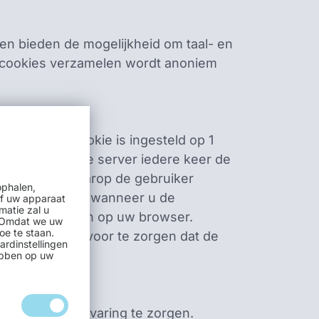
en bieden de mogelijkheid om taal- en
ze cookies verzamelen wordt anoniem
ermanente cookie is ingesteld op 1
n worden naar de server iedere keer de
s de manier waarop de gebruiker
ophalen,
d. Bijvoorbeeld wanneer u de
of uw apparaat
matie zal u
okie en opslaan op uw browser.
. Omdat we uw
oe te staan.
bruiken om ervoor te zorgen dat de
ardinstellingen
ebben op uw
e gebruikerservaring te zorgen.