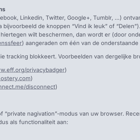
ns
acebook, Linkedin, Twitter, Google+, Tumblr, …) ontv
via bijvoorbeeld de knoppen “Vind ik leuk” of “Delen
h hiertegen wilt beschermen, dan wordt er (door on
enssfeer
) aangeraden om één van de onderstaande
ie tracking blokkeert. Voorbeelden van dergelijke b
ww.eff.org/privacybadger
)
hostery.com
)
onnect.me/disconnect
)
of “private nagivation”-modus van uw browser. Rece
s als functionaliteit aan: