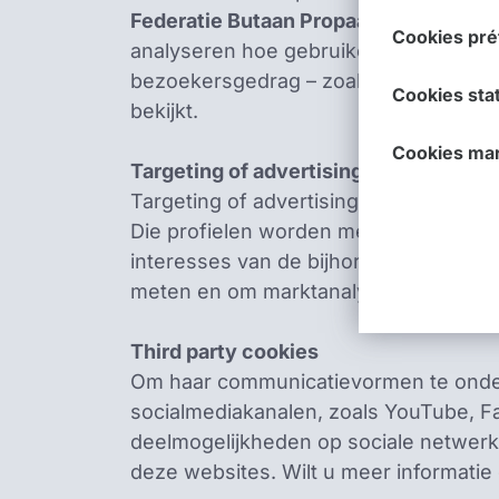
Federatie Butaan Propaan VZW
gebrui
Ces cookies so
Cookies pré
nos systèmes. 
analyseren hoe gebruikers de Website 
entreprises da
en matière de 
bezoekersgedrag – zoals de typische 
Les cookies de
pouvez configu
Cookies stat
web de se souv
bekijkt.
qu'il les bloq
préférez, la r
stockent pas d
d'utilisateur 
Les cookies st
Cookies mar
recueillent des
Targeting of advertising cookies
vous avez visi
utilisées pour 
Ces cookies su
Targeting of advertising cookies volg
d'améliorer le
pertinentes ou
tiers, à condit
Die profielen worden meestal gebruik
partager ces i
permanents qui
interesses van de bijhorende gebruik
meten en om marktanalyses uit te voe
Third party cookies
Om haar communicatievormen te ond
socialmediakanalen, zoals YouTube, F
deelmogelijkheden op sociale netwerk
deze websites. Wilt u meer informatie