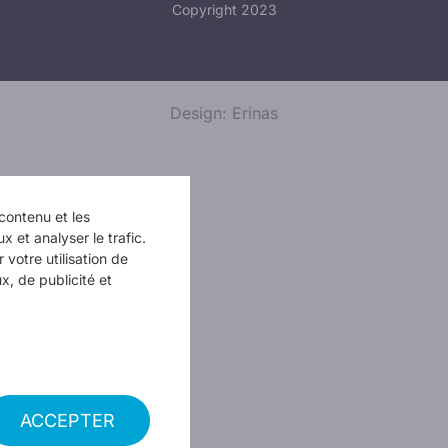
Copyright 2023
Design: Erinas
contenu et les
x et analyser le trafic.
votre utilisation de
x, de publicité et
ACCEPTER