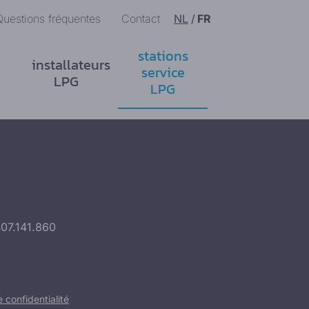
Questions fréquentes
Contact
NL
/
FR
stations
installateurs
service
LPG
LPG
407.141.860
confidentialité