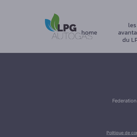
les
home
avanta
du L
Federation
Politique de con