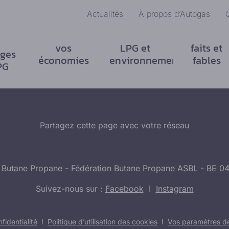
Actualités
À propos d’Autogas
vos
LPG et
faits et
ges
économies
environnement
fables
PG
Partagez cette page avec votre réseau
 Butane Propane - Fédération Butane Propane ASBL - BE 0
Suivez-nous sur :
Facebook
I
Instagram
fidentialité
I
Politique d’utilisation des cookies
I
Vos paramètres de 