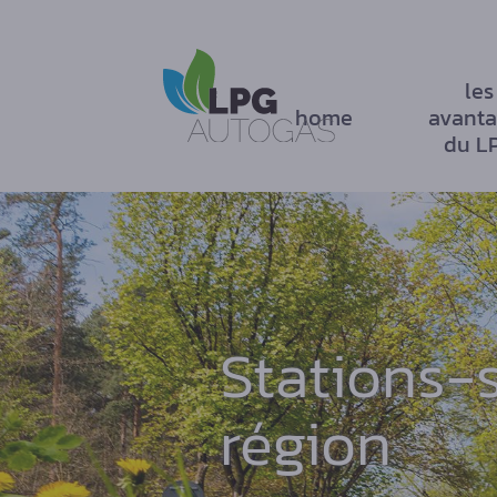
les
home
avanta
du L
Stations-
région