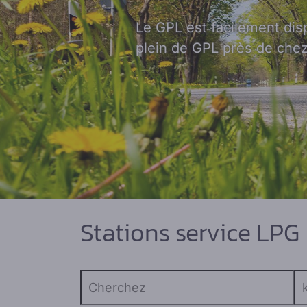
Le GPL est facilement dis
plein de GPL près de chez
Stations service LPG