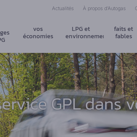
Actualités
À propos d’Autogas
vos
LPG et
faits et
ges
économies
environnement
fables
PG
service GPL dans v