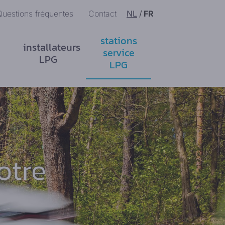
Questions fréquentes
Contact
NL
/
FR
stations
installateurs
service
LPG
LPG
otre