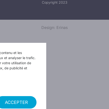
Copyright 2023
Design: Erinas
contenu et les
x et analyser le trafic.
votre utilisation de
x, de publicité et
ACCEPTER