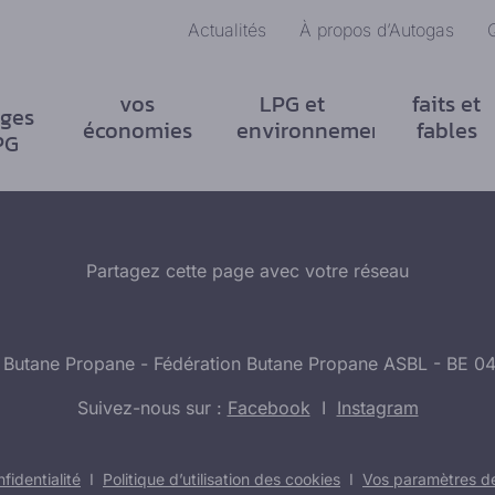
Actualités
À propos d’Autogas
vos
LPG et
faits et
ges
économies
environnement
fables
PG
Partagez cette page avec votre réseau
 Butane Propane - Fédération Butane Propane ASBL - BE 0
Suivez-nous sur :
Facebook
I
Instagram
fidentialité
I
Politique d’utilisation des cookies
I
Vos paramètres de 