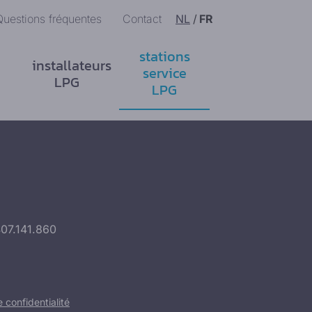
Questions fréquentes
Contact
NL
/
FR
stations
installateurs
service
LPG
LPG
407.141.860
confidentialité