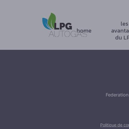
les
home
avanta
du L
Federation
Politique de con