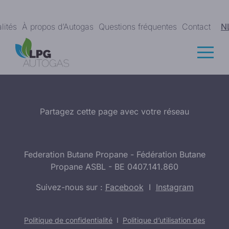
lités
À propos d’Autogas
Questions fréquentes
Contact
N
Partagez cette page avec votre réseau
Federation Butane Propane - Fédération Butane
Propane ASBL - BE 0407.141.860
Suivez-nous sur :
Facebook
I
Instagram
Politique de confidentialité
I
Politique d’utilisation des