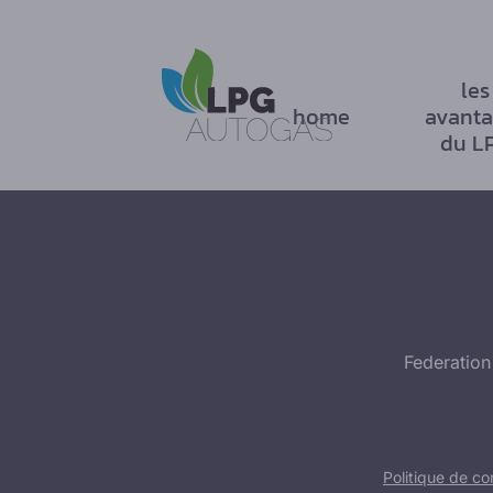
les
home
avanta
du L
Federation
Politique de con