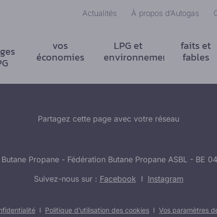
Actualités
À propos d’Autogas
vos
LPG et
faits et
ges
économies
environnement
fables
PG
Partagez cette page avec votre réseau
 Butane Propane - Fédération Butane Propane ASBL - BE 0
Suivez-nous sur :
Facebook
I
Instagram
fidentialité
I
Politique d’utilisation des cookies
I
Vos paramètres de 