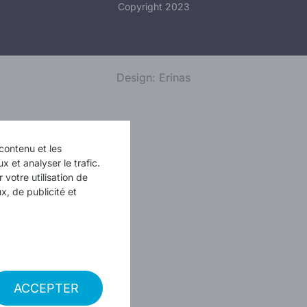
Copyright 2023
Design: Erinas
contenu et les
x et analyser le trafic.
votre utilisation de
x, de publicité et
ACCEPTER