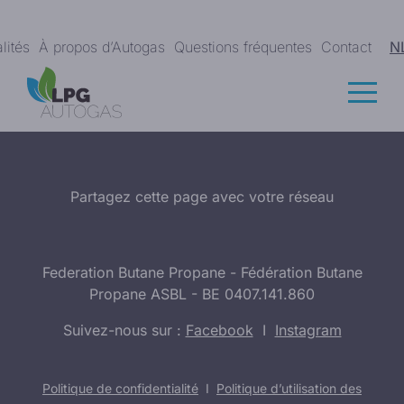
lités
À propos d’Autogas
Questions fréquentes
Contact
N
Partagez cette page avec votre réseau
Federation Butane Propane - Fédération Butane
Propane ASBL - BE 0407.141.860
Suivez-nous sur :
Facebook
I
Instagram
Politique de confidentialité
I
Politique d’utilisation des