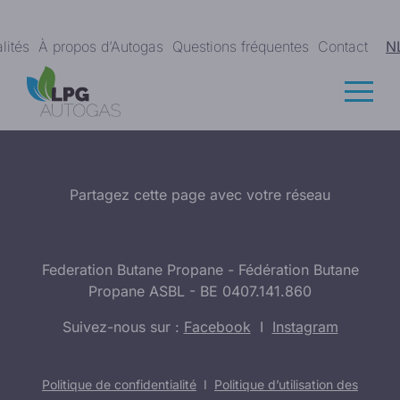
lités
À propos d’Autogas
Questions fréquentes
Contact
N
Partagez cette page avec votre réseau
Federation Butane Propane - Fédération Butane
Propane ASBL - BE 0407.141.860
Suivez-nous sur :
Facebook
I
Instagram
Politique de confidentialité
I
Politique d’utilisation des