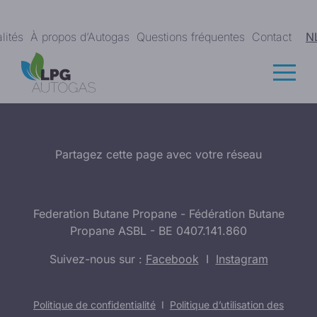
lités
À propos d’Autogas
Questions fréquentes
Contact
N
Partagez cette page avec votre réseau
Federation Butane Propane - Fédération Butane
Propane ASBL - BE 0407.141.860
Suivez-nous sur :
Facebook
I
Instagram
Politique de confidentialité
I
Politique d’utilisation des