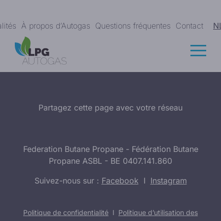
lités
À propos d’Autogas
Questions fréquentes
Contact
N
Partagez cette page avec votre réseau
Federation Butane Propane - Fédération Butane
Propane ASBL - BE 0407.141.860
Suivez-nous sur :
Facebook
I
Instagram
Politique de confidentialité
I
Politique d’utilisation des