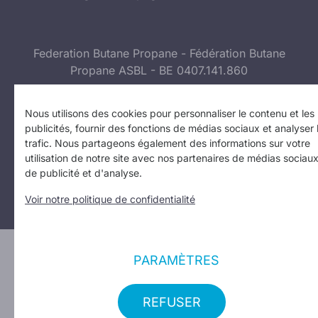
Federation Butane Propane - Fédération Butane
Propane ASBL - BE 0407.141.860
Suivez-nous sur :
Facebook
I
Instagram
Nous utilisons des cookies pour personnaliser le contenu et les
publicités, fournir des fonctions de médias sociaux et analyser 
trafic. Nous partageons également des informations sur votre
Politique de confidentialité
I
Politique d’utilisation des
utilisation de notre site avec nos partenaires de médias sociaux
cookies
I
Vos paramètres de confidentialité
de publicité et d'analyse.
Copyright 2023
Voir notre politique de confidentialité
Design: Erinas
PARAMÈTRES
REFUSER