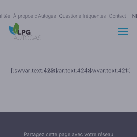
lités
À propos d’Autogas
Questions fréquentes
Contact
N
[:swvar:text:422:]
[:swvar:text:424:]
[:swvar:text:421:]
Partagez cette page avec votre réseau