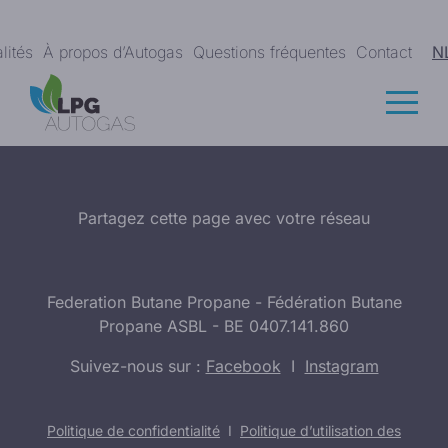
lités
À propos d’Autogas
Questions fréquentes
Contact
N
Partagez cette page avec votre réseau
Federation Butane Propane - Fédération Butane
Propane ASBL - BE 0407.141.860
Suivez-nous sur :
Facebook
I
Instagram
Politique de confidentialité
I
Politique d’utilisation des