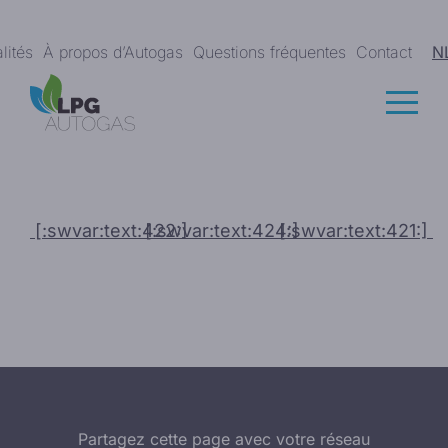
lités
À propos d’Autogas
Questions fréquentes
Contact
N
[:swvar:text:422:]
[:swvar:text:424:]
[:swvar:text:421:]
Partagez cette page avec votre réseau