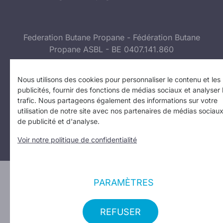
Federation Butane Propane - Fédération Butane
Propane ASBL - BE 0407.141.860
Suivez-nous sur :
Facebook
I
Instagram
Nous utilisons des cookies pour personnaliser le contenu et les
publicités, fournir des fonctions de médias sociaux et analyser 
trafic. Nous partageons également des informations sur votre
Politique de confidentialité
I
Politique d’utilisation des
utilisation de notre site avec nos partenaires de médias sociaux
cookies
I
Vos paramètres de confidentialité
de publicité et d'analyse.
Copyright 2023
Voir notre politique de confidentialité
Design: Erinas
PARAMÈTRES
REFUSER