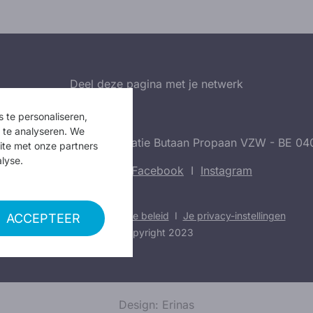
Deel deze pagina met je netwerk
 te personaliseren,
r te analyseren. We
n Butane Propane - Federatie Butaan Propaan VZW - BE 04
ite met onze partners
lyse.
Volg ons op:
Facebook
I
Instagram
Privacy beleid
I
Cookie beleid
I
Je privacy-instellingen
ACCEPTEER
Copyright 2023
Design: Erinas