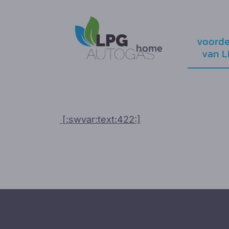
voorde
home
van 
[:swvar:text:422:]