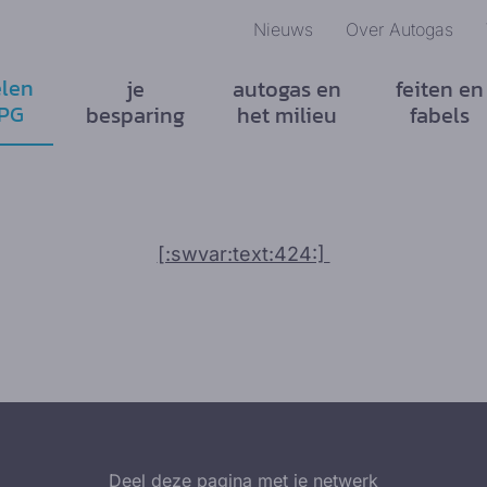
Nieuws
Over Autogas
len
je
autogas en
feiten en
LPG
besparing
het milieu
fabels
[:swvar:text:424:]
Deel deze pagina met je netwerk