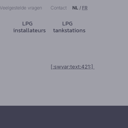
Veelgestelde vragen
Contact
NL
/
FR
LPG
LPG
installateurs
tankstations
[:swvar:text:421:]