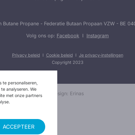
n Butane Propane - Federatie Butaan Propaan VZW - BE 04
Volg ons op:
Facebook
I
Instagram
Privacy beleid
I
Cookie beleid
I
Je privacy-instellingen
Copyright 2023
 te personaliseren,
r te analyseren. We
Design: Erinas
ite met onze partners
lyse.
ACCEPTEER