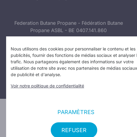
Federation Butane Propane - Fédération Butane
Propane ASBL - BE 0407.141.860
Suivez-nous sur :
Facebook
I
Instagram
Nous utilisons des cookies pour personnaliser le contenu et les
publicités, fournir des fonctions de médias sociaux et analyser 
trafic. Nous partageons également des informations sur votre
Politique de confidentialité
I
Politique d’utilisation des
utilisation de notre site avec nos partenaires de médias sociaux
cookies
I
Vos paramètres de confidentialité
de publicité et d'analyse.
Copyright 2023
Voir notre politique de confidentialité
Design: Erinas
PARAMÈTRES
REFUSER