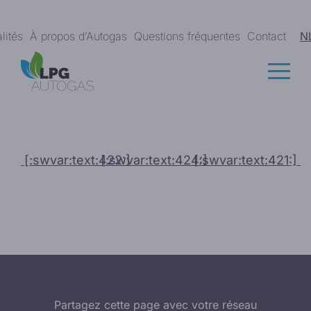
lités
À propos d’Autogas
Questions fréquentes
Contact
N
[:swvar:text:422:]
[:swvar:text:424:]
[:swvar:text:421:]
Partagez cette page avec votre réseau