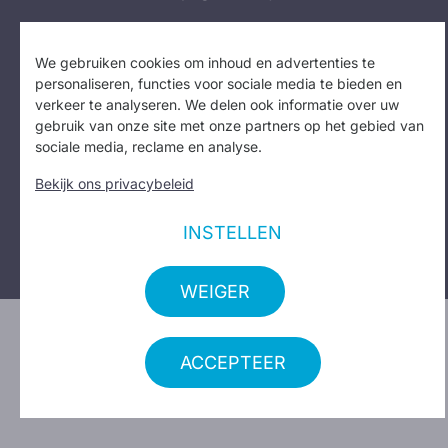
We gebruiken cookies om inhoud en advertenties te
Federation Butane Propane - Federatie Butaan
personaliseren, functies voor sociale media te bieden en
Propaan VZW - BE 0407.141.860
verkeer te analyseren. We delen ook informatie over uw
gebruik van onze site met onze partners op het gebied van
Volg ons op:
Facebook
I
Instagram
sociale media, reclame en analyse.
Bekijk ons privacybeleid
Privacy beleid
I
Cookie beleid
I
Je privacy-instellingen
Copyright 2023
INSTELLEN
WEIGER
Design: Erinas
ACCEPTEER