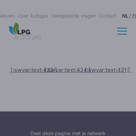
Nieuws
Over Autogas
Veelgestelde vragen
Contact
NL
/
F
[:swvar:text:422:]
[:swvar:text:424:]
[:swvar:text:421:]
Deel deze pagina met je netwerk